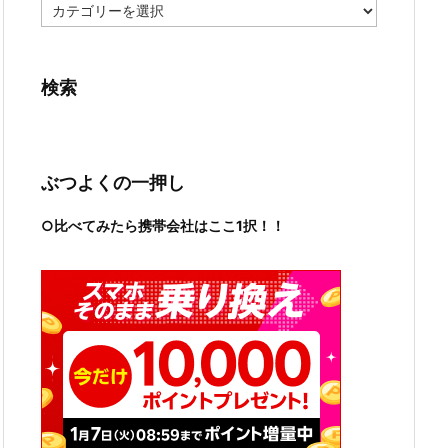
カ
テ
ゴ
リ
ー
検索
ぶつよくの一押し
○比べてみたら携帯会社はここ1択！！