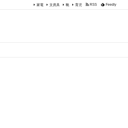
家電
文房具
靴
育児
RSS
Feedly