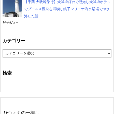
【千葉 犬吠崎旅行】犬吠埼灯台で観光し犬吠埼ホテル
でプール＆温泉を満喫し銚子マリーナ海水浴場で海水
浴した話
2件のビュー
カテゴリー
カ
テ
ゴ
リ
ー
検索
ぶつよくの一押し