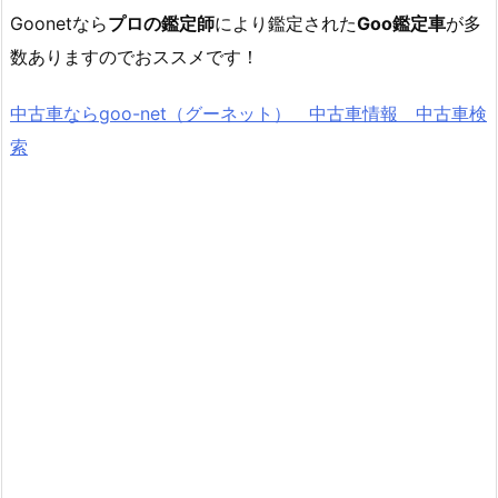
Goonetなら
プロの鑑定師
により鑑定された
Goo鑑定車
が多
数ありますのでおススメです！
中古車ならgoo-net（グーネット） 中古車情報 中古車検
索