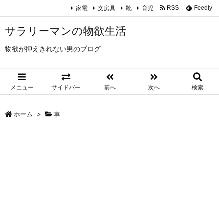
家電
文房具
靴
育児
RSS
Feedly
サラリーマンの物欲生活
物欲が抑えきれない男のブログ
メニュー
サイドバー
前へ
次へ
検索
ホーム
>
車