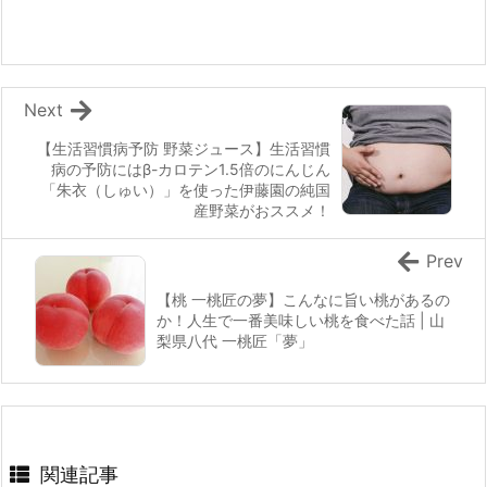
Next
【生活習慣病予防 野菜ジュース】生活習慣
病の予防にはβ-カロテン1.5倍のにんじん
「朱衣（しゅい）」を使った伊藤園の純国
産野菜がおススメ！
Prev
【桃 一桃匠の夢】こんなに旨い桃があるの
か！人生で一番美味しい桃を食べた話 | 山
梨県八代 一桃匠「夢」
関連記事