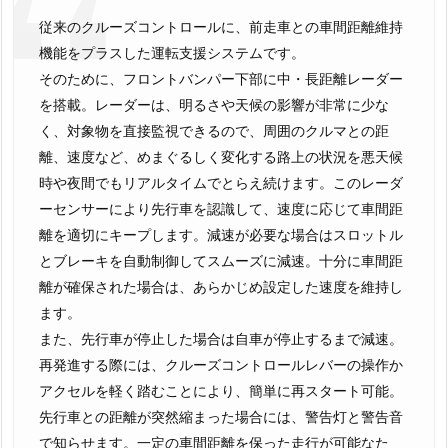
従来のクルーズコントロールに、前走車との車間距離維持
機能をプラスした運転支援システムです。
そのために、フロントバンパー下部に中・長距離レーダー
を搭載。レーダーは、明るさや天候の影響が非常に少な
く、対象物を直接監視できるので、周囲のクルマとの距
離、速度など、めまぐるしく変化する路上の状況を悪天候
時や夜間でもリアルタイムでとらえ続けます。このレーダ
ーセンサーにより先行車を認識して、速度に応じて車間距
離を適切にキープします。減速が必要な場合はスロットル
とブレーキを自動制御してスムーズに減速。十分に車間距
離が確保された場合は、あらかじめ設定した速度を維持し
ます。
また、先行車が停止した場合は自車が停止するまで減速。
再発進する際には、クルーズコントロールレバーの操作か
アクセルを軽く踏むことにより、簡単に再スタート可能。
先行車との距離が突然縮まった場合には、警告灯と警告音
で知らせます。一定の車間距離を保った走行が可能なた