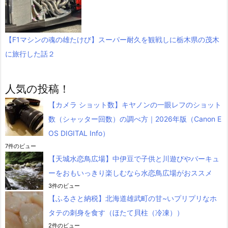
【F1マシンの魂の雄たけび】スーパー耐久を観戦しに栃木県の茂木
に旅行した話２
人気の投稿！
【カメラ ショット数】キヤノンの一眼レフのショット
数（シャッター回数）の調べ方｜2026年版（Canon E
OS DIGITAL Info）
7件のビュー
【天城水恋鳥広場】中伊豆で子供と川遊びやバーキュ
ーをおもいっきり楽しむなら水恋鳥広場がおススメ
3件のビュー
【ふるさと納税】北海道雄武町の甘~いプリプリなホ
タテの刺身を食す（ほたて貝柱（冷凍））
2件のビュー