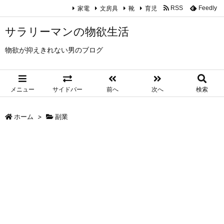
家電
文房具
靴
育児
RSS
Feedly
サラリーマンの物欲生活
物欲が抑えきれない男のブログ
メニュー
サイドバー
前へ
次へ
検索
ホーム
>
副業