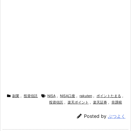
副業
,
投資信託
NISA
,
NISA口座
,
rakuten
,
ポイントたまる
,
投資信託
,
楽天ポイント
,
楽天証券
,
非課税
Posted by
ぶつよく