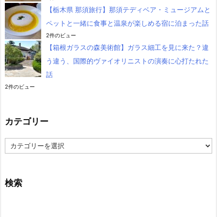
【栃木県 那須旅行】那須テディベア・ミュージアムと
ペットと一緒に食事と温泉が楽しめる宿に泊まった話
2件のビュー
【箱根ガラスの森美術館】ガラス細工を見に来た？違
う違う、国際的ヴァイオリニストの演奏に心打たれた
話
2件のビュー
カテゴリー
カ
テ
ゴ
リ
ー
検索