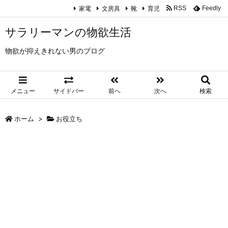
家電
文房具
靴
育児
RSS
Feedly
サラリーマンの物欲生活
物欲が抑えきれない男のブログ
メニュー
サイドバー
前へ
次へ
検索
ホーム
>
お役立ち