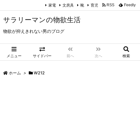
家電
文房具
靴
育児
RSS
Feedly
サラリーマンの物欲生活
物欲が抑えきれない男のブログ
メニュー
サイドバー
前へ
次へ
検索
ホーム
>
W212