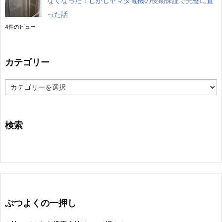
なくなった！しかしヤマダ電機の長期保証で完璧に直
った話
4件のビュー
カテゴリー
カ
テ
ゴ
リ
ー
検索
ぶつよくの一押し