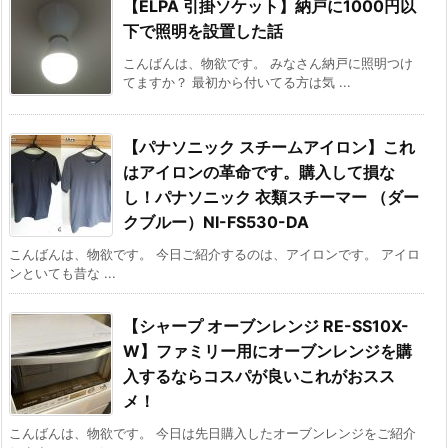
【ELPA 引掛ソケット】納戸に1000円以
下で照明を設置した話
こんばんは、物欲です。 みなさん納戸に照明つけ
てますか？ 最初から付いてる方は気 ...
【パナソニック スチームアイロン】これ
はアイロンの革命です。購入して損な
し！パナソニック 衣類スチーマー （ダー
クブルー）NI-FS530-DA
こんばんは、物欲です。 今日ご紹介するのは、アイロンです。 アイロ
ンといても昔な ...
【シャープ オーブンレンジ RE-SS10X-
W】ファミリー用にオーブンレンジを購
入するならコスパが良いこれがおスス
メ！
こんばんは、物欲です。 今日は先日購入したオーブンレンジをご紹介