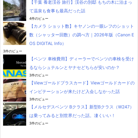
【千葉 養老渓谷 旅行】渓谷の別邸 もちの木に泊まっ
て温泉も食事も最高だった話
4件のビュー
【カメラ ショット数】キヤノンの一眼レフのショット
数（シャッター回数）の調べ方｜2026年版（Canon E
OS DIGITAL Info）
3件のビュー
【ベンツ 車検費用】ディーラーでベンツの車検を受け
るならシュテルンとヤナセどちらが安いのか？
3件のビュー
【Viewゴールドプラスカード】Viewゴールドカードの
インビテーションが来たけど入会しなかった話
3件のビュー
【メルセデスベンツ Bクラス】新型Bクラス（W247）
は乗ってみると別世界だった話。凄くいい！
3件のビュー