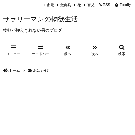
家電
文房具
靴
育児
RSS
Feedly
サラリーマンの物欲生活
物欲が抑えきれない男のブログ
メニュー
サイドバー
前へ
次へ
検索
ホーム
>
お出かけ