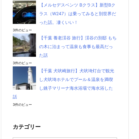
【メルセデスベンツ Bクラス】新型Bク
ラス（W247）は乗ってみると別世界だ
った話。凄くいい！
3件のビュー
【千葉 養老渓谷 旅行】渓谷の別邸 もち
の木に泊まって温泉も食事も最高だっ
た話
3件のビュー
【千葉 犬吠崎旅行】犬吠埼灯台で観光
し犬吠埼ホテルでプール＆温泉を満喫
し銚子マリーナ海水浴場で海水浴した
話
3件のビュー
カテゴリー