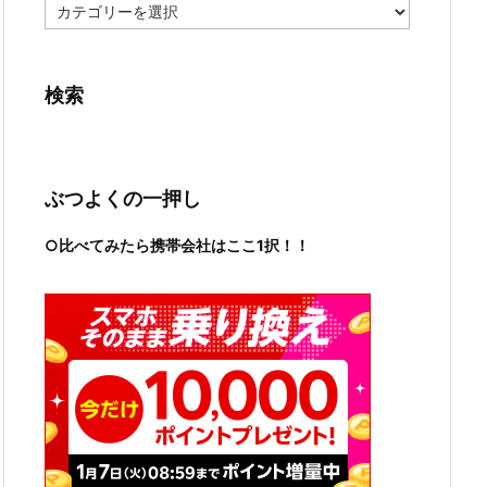
カ
テ
ゴ
リ
ー
検索
ぶつよくの一押し
○比べてみたら携帯会社はここ1択！！