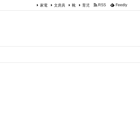
家電
文房具
靴
育児
RSS
Feedly