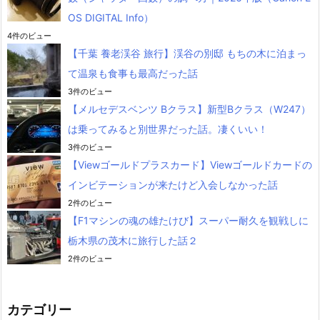
OS DIGITAL Info）
4件のビュー
【千葉 養老渓谷 旅行】渓谷の別邸 もちの木に泊まっ
て温泉も食事も最高だった話
3件のビュー
【メルセデスベンツ Bクラス】新型Bクラス（W247）
は乗ってみると別世界だった話。凄くいい！
3件のビュー
【Viewゴールドプラスカード】Viewゴールドカードの
インビテーションが来たけど入会しなかった話
2件のビュー
【F1マシンの魂の雄たけび】スーパー耐久を観戦しに
栃木県の茂木に旅行した話２
2件のビュー
カテゴリー