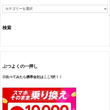
カ
テ
ゴ
リ
ー
検索
ぶつよくの一押し
○比べてみたら携帯会社はここ1択！！