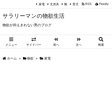
家電
文房具
靴
育児
RSS
Feedly
サラリーマンの物欲生活
物欲が抑えきれない男のブログ
メニュー
サイドバー
前へ
次へ
検索
ホーム
>
物欲
>
家電