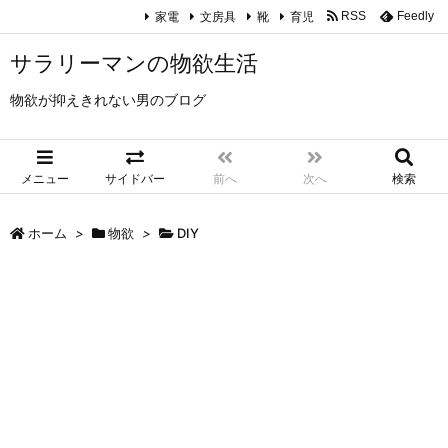
家電
文房具
靴
育児
RSS
Feedly
サラリーマンの物欲生活
物欲が抑えきれない男のブログ
メニュー
サイドバー
前へ
次へ
検索
ホーム
>
物欲
>
DIY