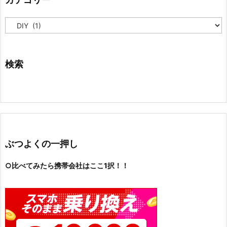
カ
テ
ゴ
リ
ー
検索
ぶつよくの一押し
○比べてみたら携帯会社はここ1択！！