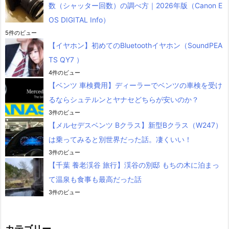
数（シャッター回数）の調べ方｜2026年版（Canon E
OS DIGITAL Info）
5件のビュー
【イヤホン】初めてのBluetoothイヤホン（SoundPEA
TS QY7 ）
4件のビュー
【ベンツ 車検費用】ディーラーでベンツの車検を受け
るならシュテルンとヤナセどちらが安いのか？
3件のビュー
【メルセデスベンツ Bクラス】新型Bクラス（W247）
は乗ってみると別世界だった話。凄くいい！
3件のビュー
【千葉 養老渓谷 旅行】渓谷の別邸 もちの木に泊まっ
て温泉も食事も最高だった話
3件のビュー
カテゴリー