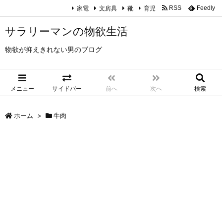
家電
文房具
靴
育児
RSS
Feedly
サラリーマンの物欲生活
物欲が抑えきれない男のブログ
メニュー
サイドバー
前へ
次へ
検索
ホーム
>
牛肉