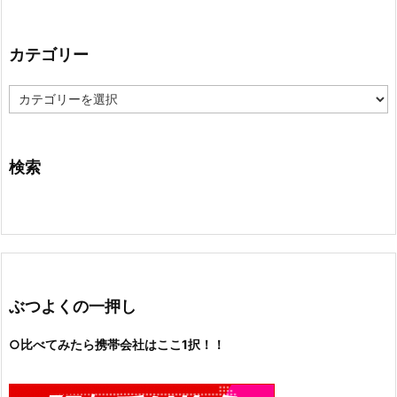
カテゴリー
カ
テ
ゴ
リ
ー
検索
ぶつよくの一押し
○比べてみたら携帯会社はここ1択！！