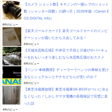
【カメラ ショット数】キヤノンの一眼レフのショット
数（シャッター回数）の調べ方｜2026年版（Canon E
OS DIGITAL Info）
8件のビュー
【楽天ゴールドカード】楽天ゴールドカードのインビ
テーションが届いたから入会してみる！
6件のビュー
【天城水恋鳥広場】中伊豆で子供と川遊びやバーキュ
ーをおもいっきり楽しむなら水恋鳥広場がおススメ
6件のビュー
【ベンツ 車検費用】ディーラーでベンツの車検を受け
るならシュテルンとヤナセどちらが安いのか？
6件のビュー
【東芝冷蔵庫故障】東芝冷蔵庫GR-B50Fがついに冷え
なくなった！しかしヤマダ電機の長期保証で完璧に直
った話
4件のビュー