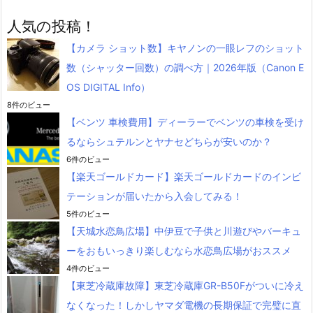
人気の投稿！
【カメラ ショット数】キヤノンの一眼レフのショット
数（シャッター回数）の調べ方｜2026年版（Canon E
OS DIGITAL Info）
8件のビュー
【ベンツ 車検費用】ディーラーでベンツの車検を受け
るならシュテルンとヤナセどちらが安いのか？
6件のビュー
【楽天ゴールドカード】楽天ゴールドカードのインビ
テーションが届いたから入会してみる！
5件のビュー
【天城水恋鳥広場】中伊豆で子供と川遊びやバーキュ
ーをおもいっきり楽しむなら水恋鳥広場がおススメ
4件のビュー
【東芝冷蔵庫故障】東芝冷蔵庫GR-B50Fがついに冷え
なくなった！しかしヤマダ電機の長期保証で完璧に直