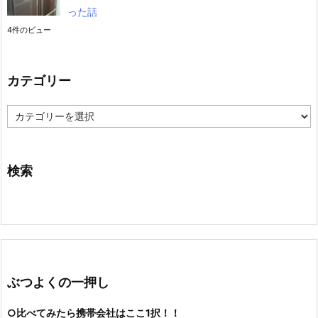
った話
4件のビュー
カテゴリー
カ
テ
ゴ
リ
ー
検索
ぶつよくの一押し
○比べてみたら携帯会社はここ1択！！