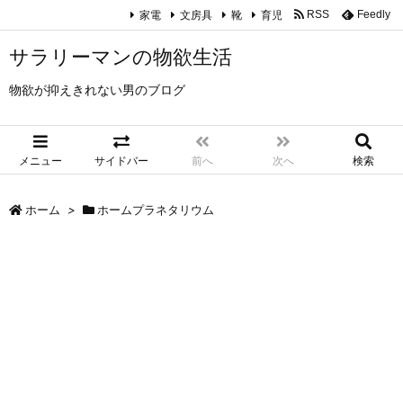
家電
文房具
靴
育児
RSS
Feedly
サラリーマンの物欲生活
物欲が抑えきれない男のブログ
メニュー
サイドバー
前へ
次へ
検索
ホーム
>
ホームプラネタリウム