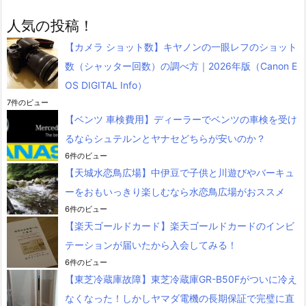
人気の投稿！
【カメラ ショット数】キヤノンの一眼レフのショット
数（シャッター回数）の調べ方｜2026年版（Canon E
OS DIGITAL Info）
7件のビュー
【ベンツ 車検費用】ディーラーでベンツの車検を受け
るならシュテルンとヤナセどちらが安いのか？
6件のビュー
【天城水恋鳥広場】中伊豆で子供と川遊びやバーキュ
ーをおもいっきり楽しむなら水恋鳥広場がおススメ
6件のビュー
【楽天ゴールドカード】楽天ゴールドカードのインビ
テーションが届いたから入会してみる！
6件のビュー
【東芝冷蔵庫故障】東芝冷蔵庫GR-B50Fがついに冷え
なくなった！しかしヤマダ電機の長期保証で完璧に直