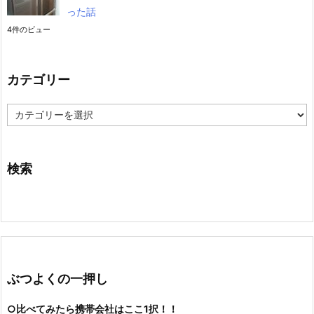
った話
4件のビュー
カテゴリー
カ
テ
ゴ
リ
ー
検索
ぶつよくの一押し
○比べてみたら携帯会社はここ1択！！